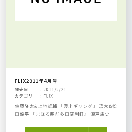
FLIX2011年4月号
発売日
2011/2/21
カテゴリ
FLIX
佐藤隆太&上地雄輔 『漫才ギャング』 瑛太&松
田龍平 『まほろ駅前多田便利軒』 瀬戸康史
『ランウェイ★ビート』 風間俊介 『前橋ヴィ
ジュアル系』 ジョニー・デップ 『ツーリス