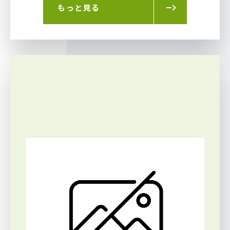
もっと見る
ト』 アンジェリーナ・ジョリー 『ツーリス
ト』 ソフィア・コッポラ 『SOMEWHERE』
キャリー・マリガン 『わたしを離さないで』
アンドリュー・ガーフィールド 『わたしを離
さないで』 キーラ・ナイトレイ 『わたしを離
さないで』 キャサリン・ハイグル 『かぞくは
じめました』 ジェフ・ブリッジス 『トゥル
ー・グリット』 マンディ・ムーア 『塔の上の
ラプンツェル』 ザッカリー・レヴィ 『塔の上
のラプンツェル』 アンソニー・ホプキンス
『ザ・ライト━エクソシストの真実━』 コリ
ン・オドノヒュー 『ザ・ライト━エクソシス
トの真実━』 ベン・バーンズ 『ナルニア国物
語/第3章:アスラン王と魔法の島』 コリン・フ
ァース 『英国王のスピーチ』 マーク・ロマネ
ク 『わたしを離さないで』 クリント・イース