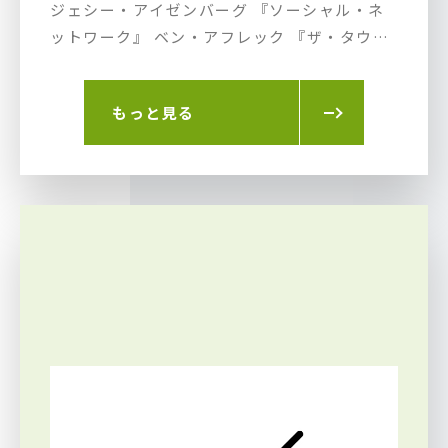
ジェシー・アイゼンバーグ 『ソーシャル・ネ
ットワーク』 ベン・アフレック 『ザ・タウ
ン』 ジェレミー・レナー 『ザ・タウン』 シャ
イア・ラブーフ 『ウォール・ストリート』 ロ
もっと見る
バート・ダウニーJr&ザック・ガリフィアナキ
ス 『デュー・デート』 ヘレン・ミレン
『RED/レッド』 大森南朋 『犬とあなたの物語
いぬのえいが』 竹野内 豊 『太平洋の奇跡 ?フ
ォックスと呼ばれた男』 崎本大海 『ギャング
スタ』 菅野美穂 『ジーン・ワルツ』 溝端淳平
&大野いと 『高校デビュー』