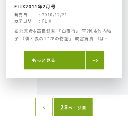
FLIX2011年2月号
発売日
2010/12/21
カテゴリ
FLIX
堀北真希&高良健吾 『白夜行』 草?剛&竹内結
子 『僕と妻の1778の物語』 成宮寛貴 『ばか
もの』 ユン・ゲサン 『ロードナンバーワン』
マイク・マイヤーズ 『シュレック フォーエヴ
もっと見る
ァー』 イーサン・ルアン&マーク・チャオ
『モンガに散る』 クリス・パイン 『アンスト
ッパブル』
28