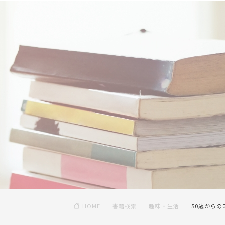
HOME
書籍検索
趣味・生活
50歳から