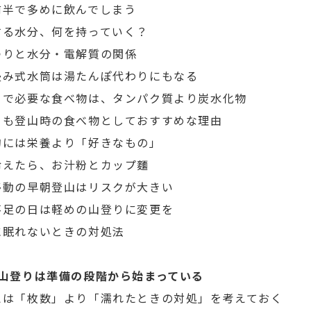
前半で多めに飲んでしまう
する水分、何を持っていく？
つりと水分・電解質の関係
畳み式水筒は湯たんぽ代わりにもなる
りで必要な食べ物は、タンパク質より炭水化物
きも登山時の食べ物としておすすめな理由
的には栄養より「好きなもの」
冷えたら、お汁粉とカップ麵
移動の早朝登山はリスクが大きい
不足の日は軽めの山登りに変更を
に眠れないときの対処法
 山登りは準備の段階から始まっている
えは「枚数」より「濡れたときの対処」を考えておく