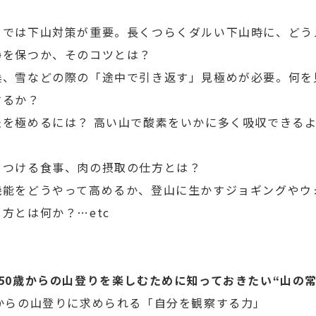
りでは下山対策が重要。長くつらくダルい下山時に、どう
静を保つか、そのコツとは？
候、雪などの際の「途中で引き返す」見極めが必要。何を
するか？
法を極めるには？ 高い山で酸素をいかに多く吸収できる
をつける食事、肉の摂取の仕方とは？
機能をどうやって高めるか、登山に生かすジョギングやウ
方とは何か？…etc
〉
50歳からの山登りを楽しむために知っておきたい“山の常
歳からの山登りに求められる「自分を観察する力」