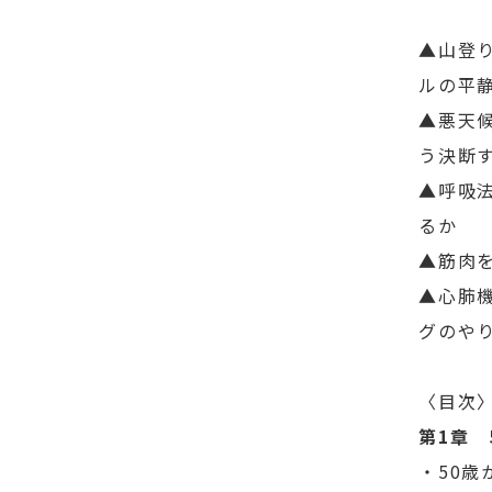
▲山登
ルの平
▲悪天
う決断
▲呼吸
るか
▲筋肉
▲心肺
グのやり
〈目次
第1章 
・50