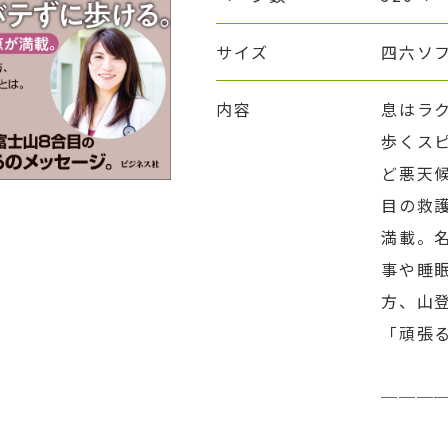
サイズ
四六ソ
内容
息はラ
歩くス
ど悪天
目の救
満載。
事や睡
方、山
「頑張
───