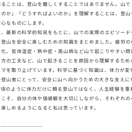
知ることは、登山を難しくすることではありません。山で
るのか」「どうすればよいのか」を理解することは、登山
安心なものにします。
は、最新の科学的知見をもとに、山での実際のエピソード
、登山を安全に楽しむための知識をまとめました。疲労の
変化、低体温症・熱中症・高山病など山で起こりやすい問
き方の工夫など、山で起きることを原因から理解するため
ーマを取り上げています。科学に基づく知識は、体力が変
の登山者にとって、安全に山へ向かうための大きな支えに
い頃のように体力だけに頼る登山ではなく、人生経験を重ね
らこそ、自分の体や価値観を大切にしながら、それぞれの
く楽しめるようになると私は思っています。
─────────