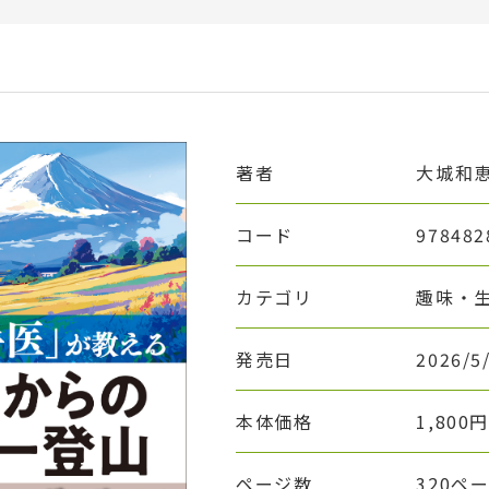
著者
大城和
コード
978482
カテゴリ
趣味・
発売日
2026/5
本体価格
1,800
ページ数
320ペ