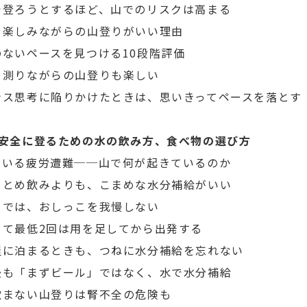
で登ろうとするほど、山でのリスクは高まる
を楽しみながらの山登りがいい理由
のないペースを見つける10段階評価
を測りながらの山登りも楽しい
ナス思考に陥りかけたときは、思いきってペースを落とす
 安全に登るための水の飲み方、食べ物の選び方
ている疲労遭難──山で何が起きているのか
まとめ飲みよりも、こまめな水分補給がいい
りでは、おしっこを我慢しない
きて最低2回は用を足してから出発する
屋に泊まるときも、つねに水分補給を忘れない
後も「まずビール」ではなく、水で水分補給
飲まない山登りは腎不全の危険も