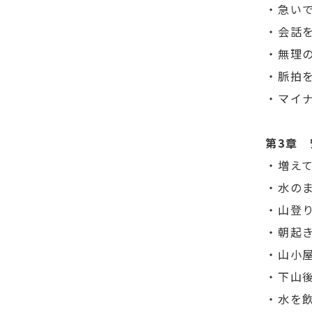
・急い
・会話
・無理
・脈拍
・マイ
第3章
・増え
・水の
・山登
・朝起
・山小
・下山
・水を