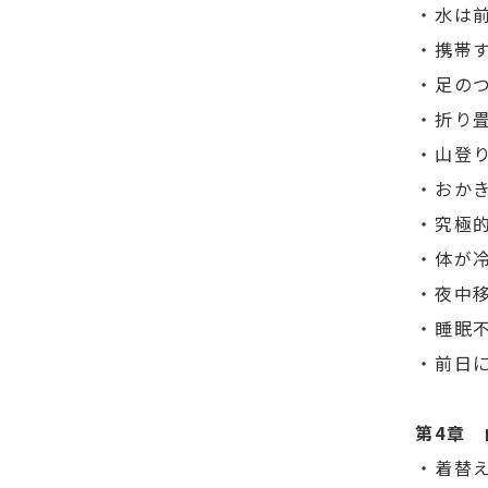
・水は
・携帯
・足の
・折り
・山登
・おか
・究極
・体が
・夜中
・睡眠
・前日
第4章
・着替