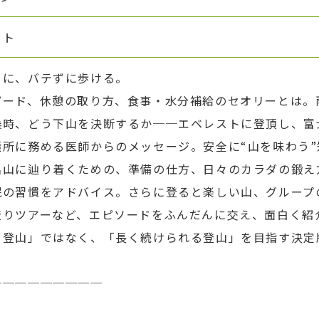
フト
クに、バテずに歩ける。
ピード、休憩の取り方、食事・水分補給のセオリーとは。
候時、どう下山を決断するか──エベレストに登頂し、富
護所に務める医師からのメッセージ。安全に“山を味わう”
名山に辿り着くための、準備の仕方、日々のカラダの鍛え
眠の習慣をアドバイス。さらに登ると楽しい山、グループ
登りツアーなど、エピソードをふんだんに交え、面白く紹
る登山」ではなく、「長く続けられる登山」を目指す決定
─────────