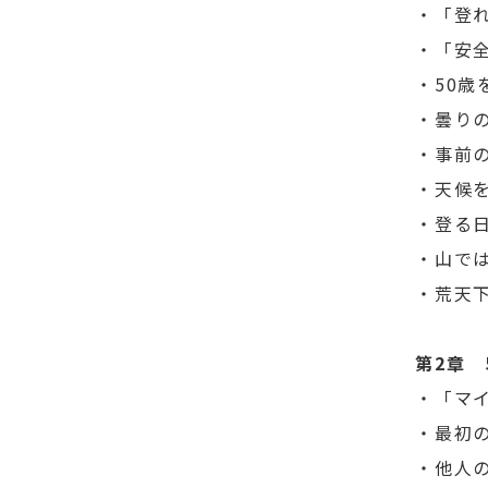
・「登
・「安
・50
・曇り
・事前
・天候
・登る
・山で
・荒天
第2章
・「マ
・最初の
・他人