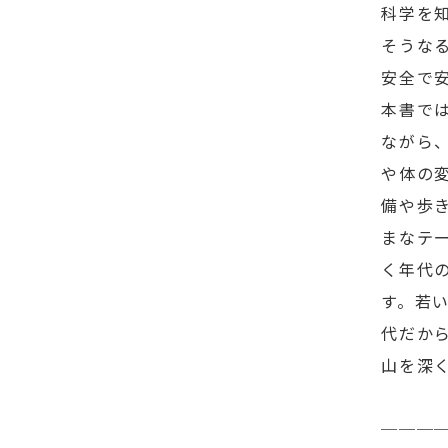
科学を
そうな
安全で
本書で
ながら
や体の
備や歩
まなテ
く年代
す。若
代だか
山を深
───