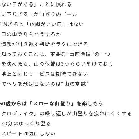
れない日がある」ことに慣れる
全に下りきる」が山登りのゴール
歳を過ぎると「体調がいい日」はない
の日の山登りをどうするか
の情報が引き返す判断をラクにできる
を知っておくことは、重要な“事前準備”の一つ
日を決めたら、山の候補は3つぐらい挙げておく
は地上と同じサービスは期待できない
下でヘリを飛ばせないのは“山の常識”
 50歳からは「スローな山登り」を楽しもう
イクロブレイク」の繰り返しが山登りを疲れにくくする
30分はゆっくり登る
のスピードは気にしない