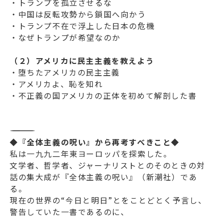
・トランプを孤立させるな
・中国は反転攻勢から鎖国へ向かう
・トランプ不在で浮上した日本の危機
・なぜトランプが希望なのか
（２）アメリカに民主主義を教えよう
・堕ちたアメリカの民主主義
・アメリカよ、恥を知れ
・不正義の国アメリカの正体を初めて解剖した書
―――――――――――――
◆『全体主義の呪い』から再考すべきこと◆
私は一九九二年東ヨーロッパを探索した。
文学者、哲学者、ジャーナリストとのそのときの対
話の集大成が『全体主義の呪い』（新潮社）であ
る。
現在の世界の“今日と明日”とをことどとく予言し、
警告していた一書であるのに、