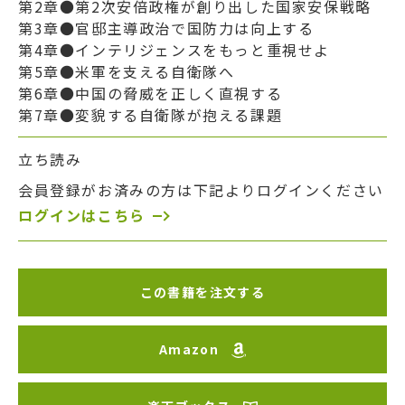
第2章●第2次安倍政権が創り出した国家安保戦略
第3章●官邸主導政治で国防力は向上する
第4章●インテリジェンスをもっと重視せよ
第5章●米軍を支える自衛隊へ
第6章●中国の脅威を正しく直視する
第7章●変貌する自衛隊が抱える課題
立ち読み
会員登録がお済みの方は下記よりログインください
ログインはこちら
この書籍を注文する
Amazon